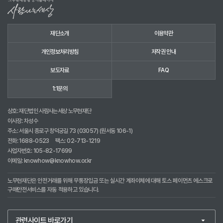
재단소개
이용약관
개인정보처리방침
저작권 안내
보도자료
FAQ
1:1문의
상호: 재단법인 사람사는세상 노무현재단
이사장: 차성수
주소: 서울시 종로구 창덕궁길 73 (03057) (원서동 106-1)
전화:
1688-0523
팩스: 02-713-1219
사업자번호: 105-82-17699
이메일:
knowhow@knowhow.or.kr
노무현재단은 안전거래를 위해 무통장입금 또는 실시간 계좌이체에 대해 토스 페이먼츠 에스크로
구매안전서비스를 자동 적용하고 있습니다.