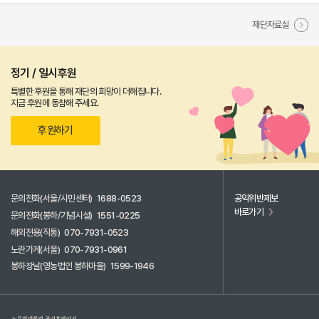
재단자료실
정기 / 일시후원
특별한 후원을 통해 재단의 희망이 더해집니다.
지금 후원에 동참해 주세요.
후원하기
문의전화(서울/시민센터)
1688-0523
공익위반제보
바로가기
문의전화(봉하/기념시설)
1551-0225
해외전용(직통)
070-7931-0523
노란가게(서울)
070-7931-0961
봉하장날(영농법인 봉하마을)
1599-1946