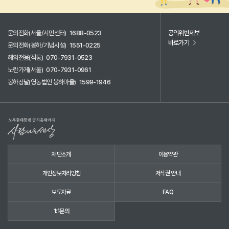
문의전화(서울/시민센터)
1688-0523
공익위반제보
바로가기
문의전화(봉하/기념시설)
1551-0225
해외전용(직통)
070-7931-0523
노란가게(서울)
070-7931-0961
봉하장날(영농법인 봉하마을)
1599-1946
재단소개
이용약관
개인정보처리방침
저작권 안내
보도자료
FAQ
1:1문의