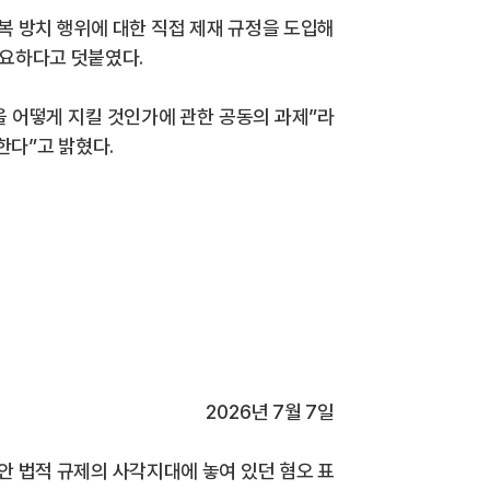
복 방치 행위에 대한 직접 제재 규정을 도입해
필요하다고 덧붙였다
.
을 어떻게 지킬 것인가에 관한 공동의 과제
”
라
한다
”
고 밝혔다
.
2026
년
7
월
7
일
안 법적 규제의 사각지대에 놓여 있던 혐오 표