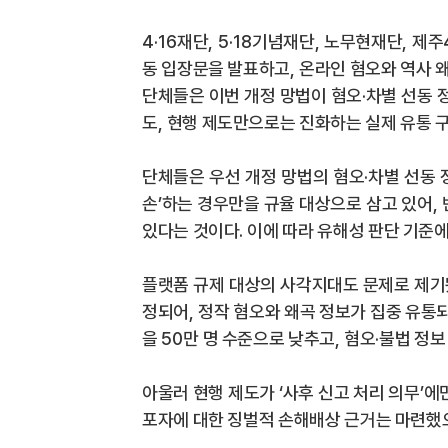
4·16
재단
, 5·18
기념재단
,
노무현재단
,
제주
동 입장문을 발표하고
,
온라인 혐오와 역사 
단체들은 이번 개정 망법이 혐오
·
차별 선동 
도
,
현행 제도만으로는 진화하는 실제 유통 
단체들은 우선
개정 망법의 혐오
·
차별 선동
손
’
하는 경우만을 규율 대상으로 삼고 있어
,
있다는 것이다
.
이에 따라 유해성 판단 기준
플랫폼 규제 대상의 사각지대도 문제로 제
정되어
,
정작 혐오와 왜곡 정보가 집중 유통
을
50
만 명 수준으로 낮추고
,
혐오
·
불법 정보
아울러
현행 제도가
‘
사후 신고 처리 의무
’
에
포자에 대한 징벌적 손해배상 근거는 마련했