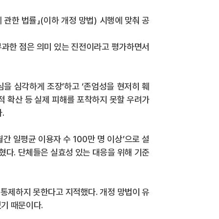
 관한 법률
」
(
이하 개정 망법
)
시행에 맞춰 공
부과한 점은 의미 있는 진전이라고 평가하면서
심을 심각하게 조장
’
하고
‘
존엄성을 현저히 훼
적 확산 등 실제 피해를 포착하지 못할 우려가
다
.
월간 일평균 이용자 수
100
만 명 이상
’
으로 설
밝혔다
.
단체들은 실효성 있는 대응을 위해 기준
 통제하지 못한다고 지적했다
.
개정 망법이 유
있기 때문이다
.