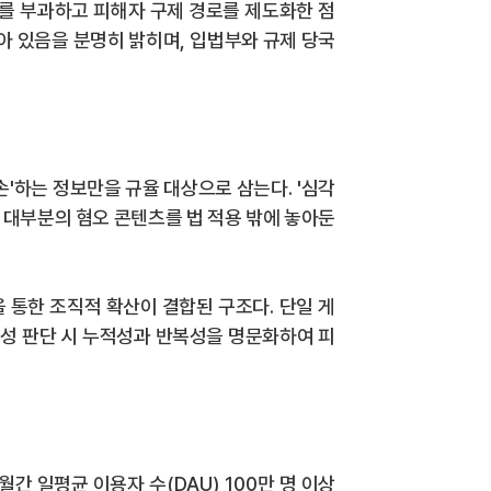
를 부과하고 피해자 구제 경로를 제도화한 점
남아 있음을 분명히 밝히며
,
입법부와 규제 당국
손
'
하는 정보만을 규율 대상으로 삼는다
. '
심각
대부분의 혐오 콘텐츠를 법 적용 밖에 놓아둔
 통한 조직적 확산이 결합된 구조다
.
단일 게
성 판단 시 누적성과 반복성을 명문화하여 피
월간 일평균 이용자 수
(DAU) 100
만 명 이상