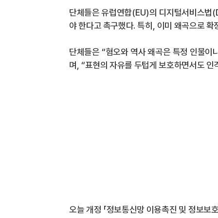
단체들은 유럽연합
(EU)
의 디지털서비스법
(
야 한다고 촉구했다
.
특히
,
이미 왜곡으로 확
단체들은
“
혐오와 역사 왜곡은 특정 인물이
며
, “
표현의 자유를 두텁게 보호하면서도 인
오늘 개정
「
정보통신망 이용촉진 및 정보보호