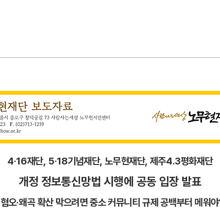
4·16
재단
, 5·18
기념재단
,
노무현재단
,
제주
4.3
평화재단
개정 정보통신망법 시행에 공동 입장 발표
"
혐오
·
왜곡 확산 막으려면 중소 커뮤니티 규제 공백부터 메워야