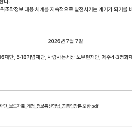
 한다
.
허위조작정보 대응 체계를 지속적으로 발전시키는 계기가 되기를 
2026
년
7
월
7
일
16
재단
, 5·18
기념재단
,
사람사는세상 노무현재단
,
제주
4·3
평화
현재단_보도자료_개정_정보통신망법_공동입장문 포함.pdf