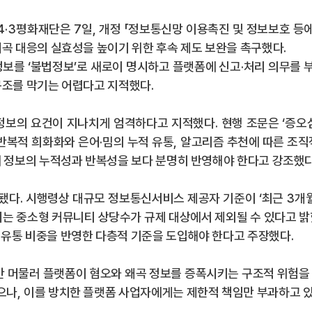
4·3
평화재단은
7
일
,
개정
「
정보통신망 이용촉진 및 정보보호 등에
왜곡 대응의 실효성을 높이기 위한 후속 제도 보완을 촉구했다
.
정보를
‘
불법정보
’
로 새로이 명시하고 플랫폼에 신고
·
처리 의무를 
구조를 막기는 어렵다고 지적했다
.
 정보의 요건이 지나치게 엄격하다고 지적했다
.
현행 조문은
‘
증오
반복적 희화화와 은어
·
밈의 누적 유통
,
알고리즘 추천에 따른 조직
에 정보의 누적성과 반복성을 보다 분명히 반영해야 한다고 강조했
기됐다
.
시행령상 대규모 정보통신서비스 제공자 기준이
‘
최근
3
개
되는 중소형 커뮤니티 상당수가 규제 대상에서 제외될 수 있다고 
 유통 비중을 반영한 다층적 기준을 도입해야 한다고 주장했다
.
만 머물러 플랫폼이 혐오와 왜곡 정보를 증폭시키는 구조적 위험을
으나
,
이를 방치한 플랫폼 사업자에게는 제한적 책임만 부과하고 