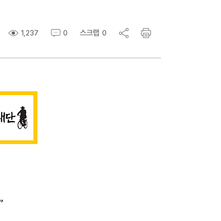
스크랩
1,237
0
0
”