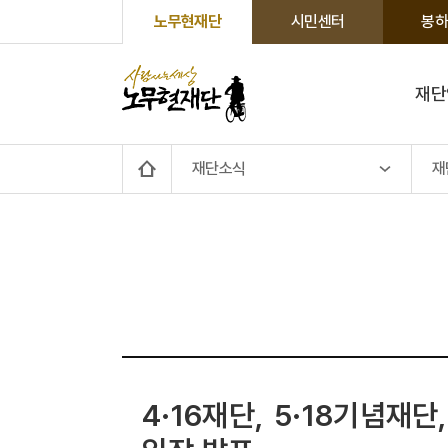
노무현재단
시민센터
봉하
재단
재단소식
재
4·16재단, 5·18기념