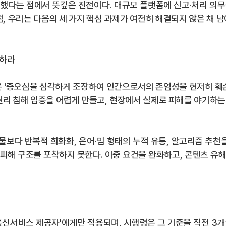
정했다는 점에서 뜻깊은 진전이다
.
대규모 플랫폼에 신고
·
처리 의무
점
,
우리는 다음의 세 가지 핵심 과제가 여전히 해결되지 않은 채 
화하라
은
'
증오심을 심각하게 조장하여 인간으로서의 존엄성을 현저히 훼
권리 침해 입증을 어렵게 만들고
,
현장에서 실제로 피해를 야기하는 
시물보다 반복적 희화화
,
은어
·
밈 형태의 누적 유통
,
알고리즘 추천을
 피해 구조를 포착하지 못한다
.
이중 요건을 완화하고
,
콘텐츠 유해
통신서비스 제공자
'
에게만 적용되며
,
시행령은 그 기준을 직전
3
개