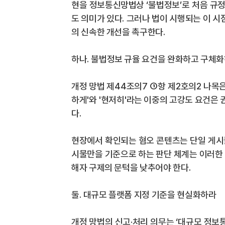
현을 정보통신망법상
‘
불법정보
’
로 처음 규
도 의미가 있다
.
그러나 법이 시행되는 이 시
의 신속한 개선을 촉구한다
.
하나
.
불법정보 규율 요건을 완화하고 구체
개정 망법 제
44
조의
7
①
항 제
2
호의
2
나목
하게
'
와
'
현저히
'
라는 이중의 고강도 요건은 
다
.
현장에서 확인되는 혐오 콘텐츠는 단일 게
시물만을 기준으로 하는 판단 체계는 이러한
해자 구제의 문턱을 낮추어야 한다
.
둘
.
대규모 플랫폼 지정 기준을 현실화하라
개정 망법의 신고
·
처리 의무는
‘
대규모 정보