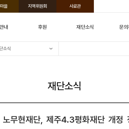
마을
지역위원회
사료관
안내
후원
재단소식
문의
단소식
재단소식
재단, 노무현재단, 제주4.3평화재단 개