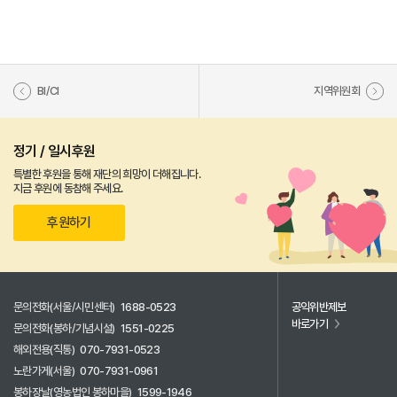
BI/CI
지역위원회
정기 / 일시후원
특별한 후원을 통해 재단의 희망이 더해집니다.
지금 후원에 동참해 주세요.
후원하기
문의전화(서울/시민센터)
1688-0523
공익위반제보
바로가기
문의전화(봉하/기념시설)
1551-0225
해외전용(직통)
070-7931-0523
노란가게(서울)
070-7931-0961
봉하장날(영농법인 봉하마을)
1599-1946