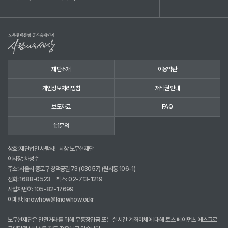
재단소개
이용약관
개인정보처리방침
저작권 안내
보도자료
FAQ
1:1문의
상호: 재단법인 사람사는세상 노무현재단
이사장: 차성수
주소: 서울시 종로구 창덕궁길 73 (03057) (원서동 106-1)
전화:
1688-0523
팩스: 02-713-1219
사업자번호: 105-82-17699
이메일:
knowhow@knowhow.or.kr
노무현재단은 안전거래를 위해 무통장입금 또는 실시간 계좌이체에 대해 토스 페이먼츠 에스크로