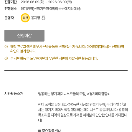
진행기간
2026.06.09(화) ~ 2026.06.09(화)
진행장소
경기권역(신청자현황에따라곳곳에지정예정)
운영자
봉지영
회원
신청마감
해당 프로그램은 외부시스템을 통해 신청/접수가 됩니다. 마이페이지에서는 신청내역
확인이 불가합니다.
본 시민활동은 노무현재단과 무관한 시민의 자발적인 활동입니다.
시민활동 소개
행동하는 경기 페미니스트들의 모임, <경기페미행동>
젠더 폭력을 끝장내고 성평등한 세상을 만들기 위해, 우리가 발 딛고
사는 경기 지역에서 직접 행동하는 페미니스트 공동체입니다. 광장의
목소리를 지역의 일상으로 가져올 여러분의 단단한 연대를 기다립니
다!
■ 주요 활동 안내