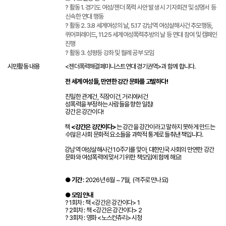
? 활동 1. 경기도 여성/젠더 폭력 사안 발생 시 기자회견 및 성명서 등
신속한 연대 행동
? 활동 2. 3.8 세계여성의 날, 5.17 강남역 여성살해사건 추모행동,
퀴어퍼레이드, 11.25 세계여성폭력추방의 날 등 연대 참여 및 캠페인
진행
? 활동 3. 성평등 강좌 및 월례 공부 모임
시민활동 내용
<젠더폭력해결페미니스트연대 경기권역>과 함께 합니다. 
전 세계 여성들, 만연한 강간 문화를 고발하다!
친밀한 관계건, 직장이건, 거리에서건
성폭력을 부정하는 사람들을 향한 일침!
강간은 강간이다!
책 
<강간은 강간이다>
는 강간을 강간이라고 말하지 못하게 만드는 
수많은 사회 문화적 요소들을 과학적 통계로 들춰낸 책입니다.
강남역 여성살해사건 10주기를 맞아, 대한민국 사회의 만연한 강간
문화와 여성폭력에 맞서기 위한 책모임에 함께 해요!
●
기간 
: 2026년 6월 ~ 7월,  (격주로 만나요)
●
모임 안내 
? 1회차 : 책 <강간은 강간이다> 1
? 2회차 : 책 <강간은 강간이다> 2
? 3회차 : 영화 <노스컨츄리> 시청