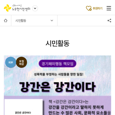
후원하기
시민활동
시민활동
모집
외부
마감