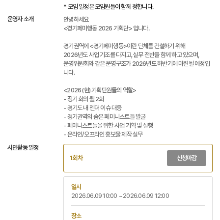
* 모임 일정은 모임원들이 함께 정합니다. 
운영자 소개
안녕하세요
<경기페미행동 2026 기획단> 입니다.
경기권역에 <경기페미행동>이란 단체를 건설하기 위해
2026년도 사업 기조를 다지고, 실무 전반을 함께 하고 있으며,
운영위원회와 같은 운영구조가 2026년도 하반기에 마련될 예정입
니다.
<2026 (현) 기획단원들의 역할>
- 정기 회의 월 2회
- 경기도 내 젠더 이슈 대응
- 경기권역의 숨은 페미니스트들 발굴
- 페미니스트들을 위한 사업 기획 및 실행
- 온라인/오프라인 홍보물 제작 실무
시민활동 일정
1회차
신청마감
일시
2026.06.09 10:00 ~ 2026.06.09 12:00
장소