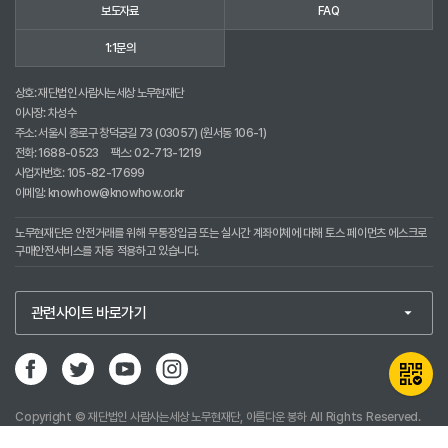
보도자료
FAQ
1:1문의
상호: 재단법인 사람사는세상 노무현재단
이사장: 차성수
주소: 서울시 종로구 창덕궁길 73 (03057) (원서동 106-1)
전화:
1688-0523
팩스: 02-713-1219
사업자번호: 105-82-17699
이메일:
knowhow@knowhow.or.kr
노무현재단은 안전거래를 위해 무통장입금 또는 실시간 계좌이체에 대해 토스 페이먼츠 에스크로
구매안전서비스를 자동 적용하고 있습니다.
Copyright © 재단법인 사람사는세상 노무현재단, 아름다운 봉하 All Rights Reserved.